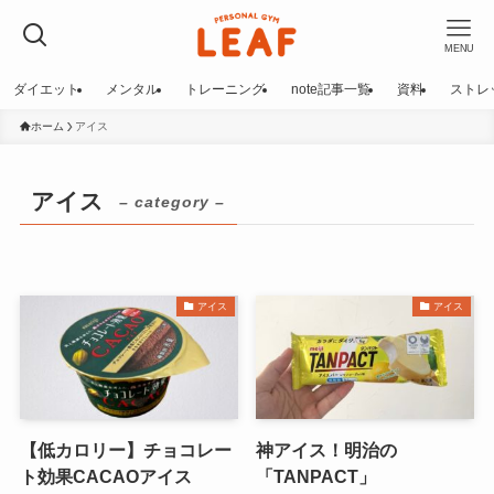
MENU
ダイエット
メンタル
トレーニング
note記事一覧
資料
ストレ
ホーム
アイス
アイス
– category –
アイス
アイス
【低カロリー】チョコレー
神アイス！明治の
ト効果CACAOアイス
「TANPACT」