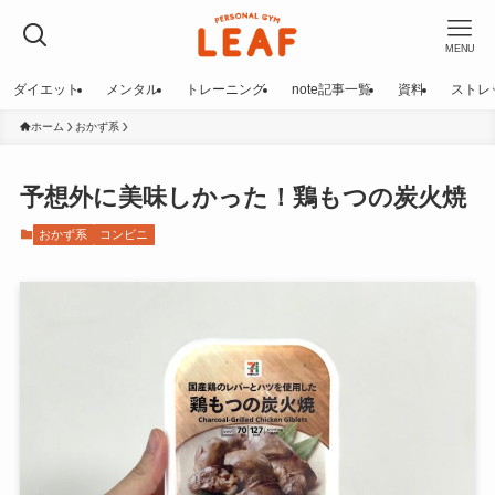
MENU
ダイエット
メンタル
トレーニング
note記事一覧
資料
ストレ
ホーム
おかず系
予想外に美味しかった！鶏もつの炭火焼
おかず系
コンビニ