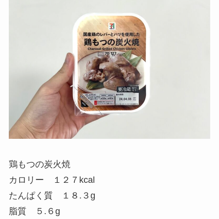
鶏もつの炭火焼
カロリー １２７kcal
たんぱく質 １８.３g
脂質 ５.６g