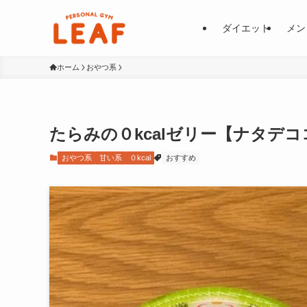
ダイエット
メン
ホーム
おやつ系
たらみの０kcalゼリー【ナタデ
おやつ系
甘い系
０kcal
おすすめ